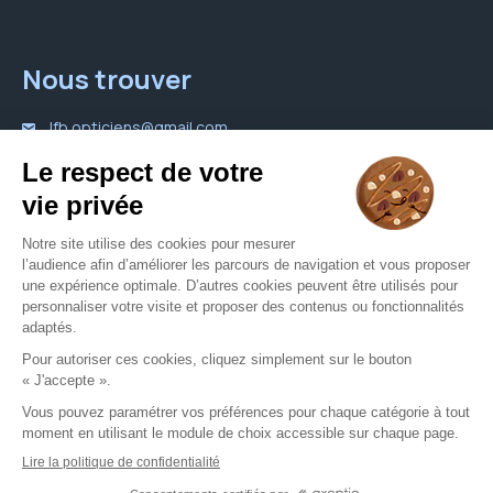
Nous trouver
lfb.opticiens@gmail.com
01 46 89 20 08
Nous contacter
Votre opticien proche de vous
Opticien Massy
Opticien Sceaux
Mentions légales
CGU
Politique de confidentialité