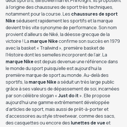
deux sportifs, Bill Bowerman et Phil Knight. Ils proposent
à l’origine des chaussures de sport très techniques,
notamment pour la course. Les
chaussures de sport
Nike
séduisent rapidement les sportifs et la marque
devient très vite synonyme de performance. Son nom
provient d’ailleurs de Niké, la déesse grecque de la
victoire ! La
marque Nike
confirme son succès en 1979
avec la basket « Trailwind », première basket de
l’Histoire dont les semelles incorporent de l’air. La
marque Nike
est depuis devenue une référence dans
le monde du sport puisqu’elle est aujourd’hui la
première marque de sport au monde. Au-delà des
sportifs, la
marque Nike
a séduit un très large public
grâce à ses valeurs de dépassement de soi, incarnées
par son célèbre slogan «
Just do it
». Elle propose
aujourd’hui une gamme extrêmement développée
d’articles de sport, mais aussi de prêt-à-porter et
d’accessoires au style streetwear, comme des sacs,
des casquettes ou encore des
lunettes de vue
et