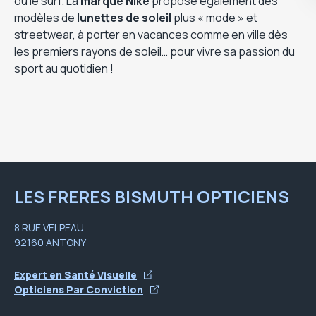
ou le surf. La
marque Nike
propose également des
modèles de
lunettes de soleil
plus « mode » et
streetwear, à porter en vacances comme en ville dès
les premiers rayons de soleil… pour vivre sa passion du
sport au quotidien !
LES FRERES BISMUTH OPTICIENS
8 RUE VELPEAU
92160 ANTONY
Expert en Santé Visuelle
Opticiens Par Conviction