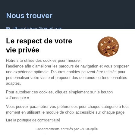
Nous trouver
lfb.opticiens@gmail.com
01 46 89 20 08
Nous contacter
Votre opticien proche de vous
Opticien Massy
Opticien Sceaux
Mentions légales
CGU
Politique de confidentialité